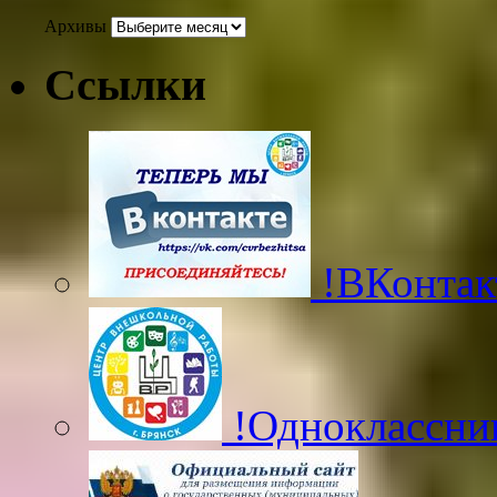
Архивы
Ссылки
!ВКонтак
!Одноклассни