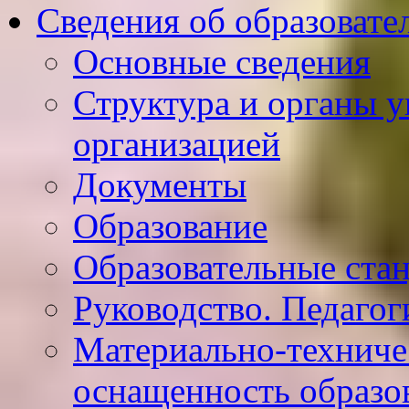
Сведения об образовате
Основные сведения
Структура и органы у
организацией
Документы
Образование
Образовательные ста
Руководство. Педагог
Материально-техниче
оснащенность образо