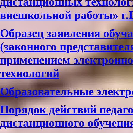
дистанционных технол
внешкольной работы» г.
Образец заявления обуч
(законного представител
применением электронно
технологий
Образовательные электр
Порядок действий педаго
дистанционного обучени