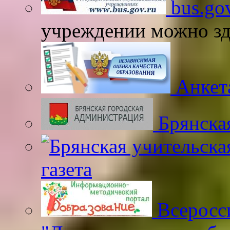
bus.gov
учреждении можно зд
Анкета
Брянска
газета
Всеросс