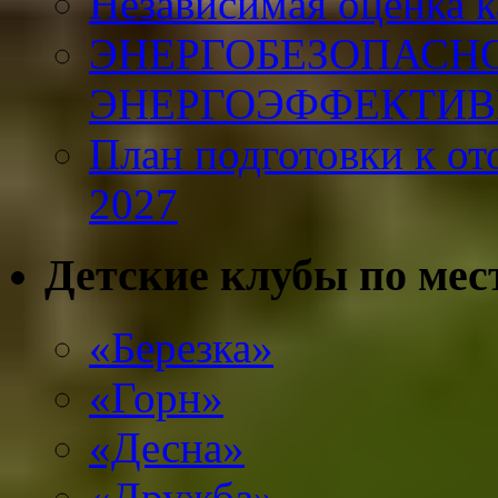
Независимая оценка к
ЭНЕРГОБЕЗОПАСНО
ЭНЕРГОЭФФЕКТИВ
План подготовки к от
2027
Детские клубы по мес
«Березка»
«Горн»
«Десна»
«Дружба»