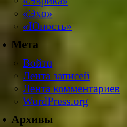
«Эврика»
«Эхо»
«Юность»
Мета
Войти
Лента записей
Лента комментариев
WordPress.org
Архивы