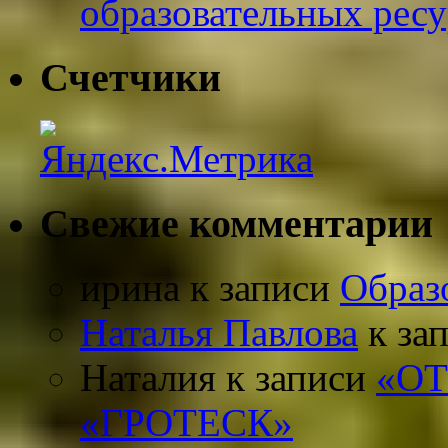
образовательных рес
Счетчики
Свежие комментарии
ирина
к записи
Образ
Наталья Павлова
к за
Наталия
к записи
«О
«ГРОТЕСК»