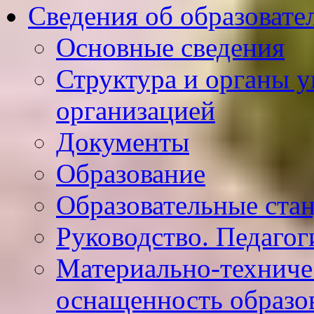
Сведения об образовате
Основные сведения
Структура и органы у
организацией
Документы
Образование
Образовательные ста
Руководство. Педагог
Материально-техниче
оснащенность образо