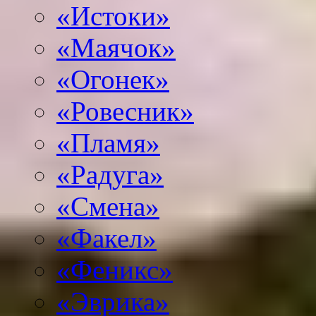
«Истоки»
«Маячок»
«Огонек»
«Ровесник»
«Пламя»
«Радуга»
«Смена»
«Факел»
«Феникс»
«Эврика»