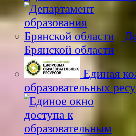
Де
Брянской области
Единая ко
образовательных рес