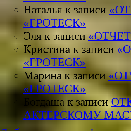
Наталья
к записи
«ОТ
«ГРОТЕСК»
Эля
к записи
«ОТЧЕТ
Кристина
к записи
«
«ГРОТЕСК»
Марина
к записи
«ОТ
«ГРОТЕСК»
Богдаша
к записи
ОТ
АКТЕРСКОМУ МАС