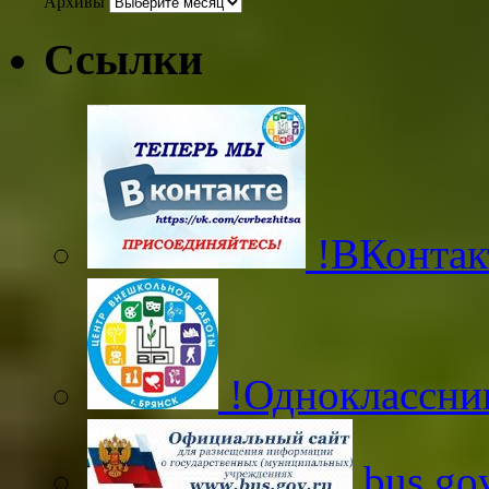
Архивы
Ссылки
!ВКонтак
!Одноклассни
bus.gov