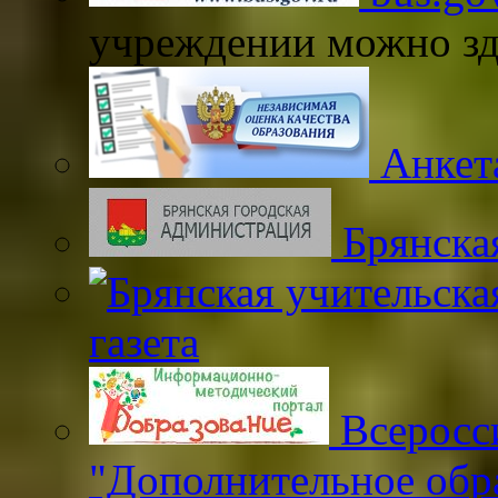
учреждении можно зд
Анкета
Брянска
газета
Всеросс
"Дополнительное обр