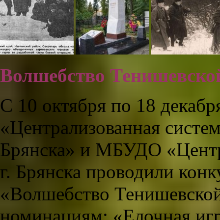
Волшебство Тенишевско
С 10 октября по 18 декаб
«Централизованная система
Брянска» и МБУДО «Це
г. Брянска проводили конк
«Волшебство Тенишевской
номинациям: «Елочная иг