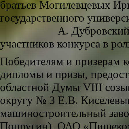
братьев Могилевцевых Ир
государственного универс
А. Дубровский, кот
участников конкурса в ро
Победителям и призерам 
дипломы и призы, предост
областной Думы VII
округу № 3 Е.В. Киселев
машиностроительный завод
Попругин), ОАО «Пищеко