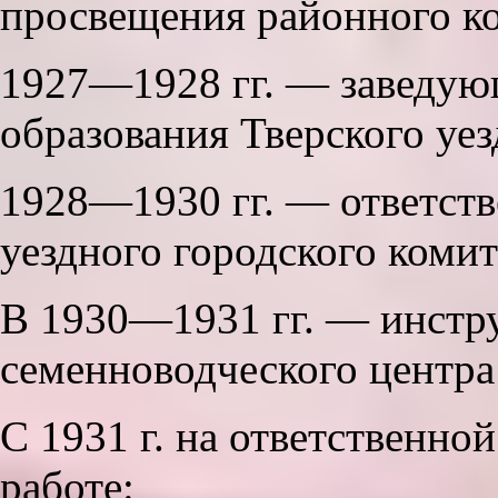
просвещения районного к
1927—1928 гг. — заведую
образования Тверского уе
1928—1930 гг. — ответст
уездного городского коми
В 1930—1931 гг. — инстру
семенноводческого центра
С 1931 г. на ответственно
работе: