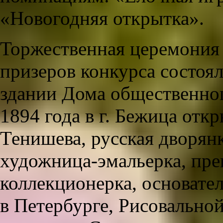
«Новогодняя открытка».
Торжественная церемония
призеров конкурса состоял
здании Дома общественног
1894 года в г. Бежица от
Тенишева, русская дворян
художница-эмальерка, пре
коллекционерка, основате
в Петербурге, Рисовально