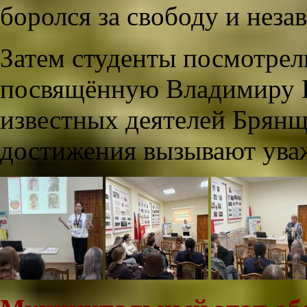
боролся за свободу и нез
Затем студенты посмотрел
посвящённую Владимиру К
известных деятелей Брянщ
достижения вызывают ува