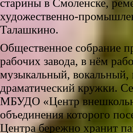
старины в Смоленске, рем
художественно-промышлен
Талашкино.
Общественное собрание пр
рабочих завода, в нём раб
музыкальный, вокальный,
драматический кружки. Се
МБУДО «Центр внешкольно
объединения которого пос
Центра бережно хранит па