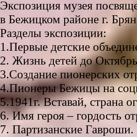
Экспозиция музея посвяще
в Бежицком районе г. Брян
Разделы экспозиции:
1.Первые детские объедин
2. Жизнь детей до Октябр
3.Создание пионерских от
4.Пионеры Бежицы на соци
5.1941г. Вставай, страна о
6. Имя героя – гордость от
7. Партизанские Гавроши.