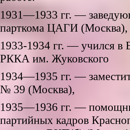
1931—1933 гг. — заведую
парткома ЦАГИ (Москва),
1933-1934 гг. — учился в
РККА им. Жуковского
1934—1935 гг. — заместит
№ 39 (Москва),
1935—1936 гг. — помощни
партийных кадров Красно