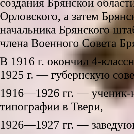
создания Брянской области
Орловского, а затем Брянс
начальника Брянского шта
члена Военного Совета Бр
В 1916 г. окончил 4-класс
1925 г. — губернскую сов
1916—1926 гг. — ученик-
типографии в Твери,
1926—1927 гг. — заведую