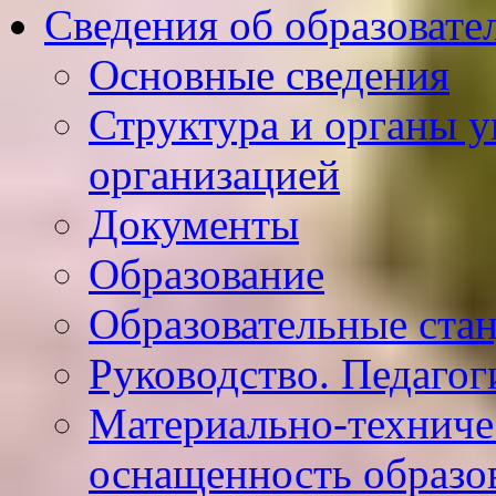
Сведения об образовате
Основные сведения
Структура и органы у
организацией
Документы
Образование
Образовательные ста
Руководство. Педагог
Материально-техниче
оснащенность образо