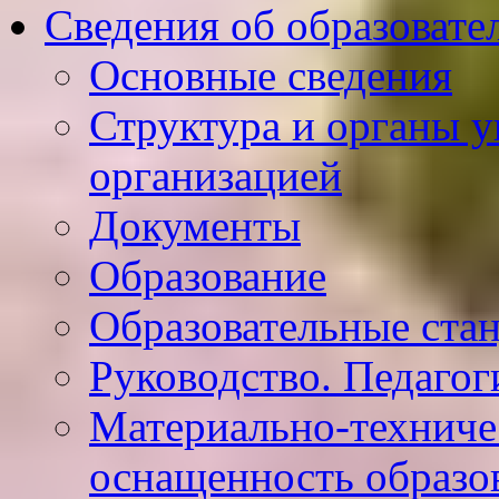
Сведения об образовате
Основные сведения
Структура и органы у
организацией
Документы
Образование
Образовательные ста
Руководство. Педагог
Материально-техниче
оснащенность образо