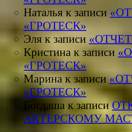
Наталья
к записи
«ОТ
«ГРОТЕСК»
Эля
к записи
«ОТЧЕТ
Кристина
к записи
«
«ГРОТЕСК»
Марина
к записи
«ОТ
«ГРОТЕСК»
Богдаша
к записи
ОТ
АКТЕРСКОМУ МАС