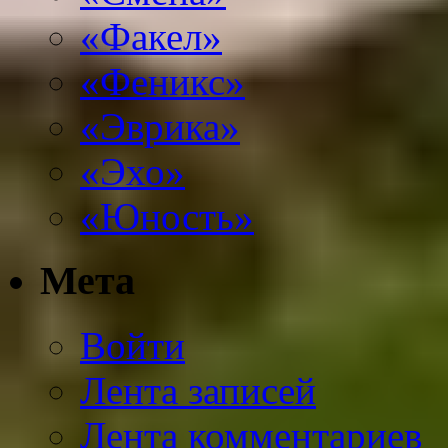
«Факел»
«Феникс»
«Эврика»
«Эхо»
«Юность»
Мета
Войти
Лента записей
Лента комментариев