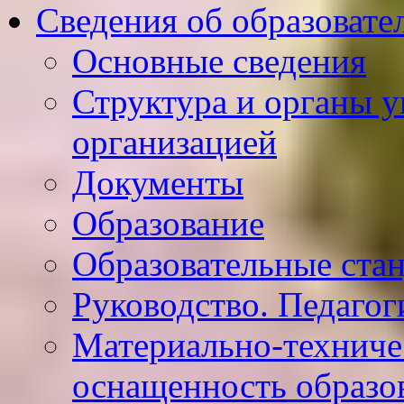
Сведения об образовате
Основные сведения
Структура и органы у
организацией
Документы
Образование
Образовательные ста
Руководство. Педагог
Материально-техниче
оснащенность образо