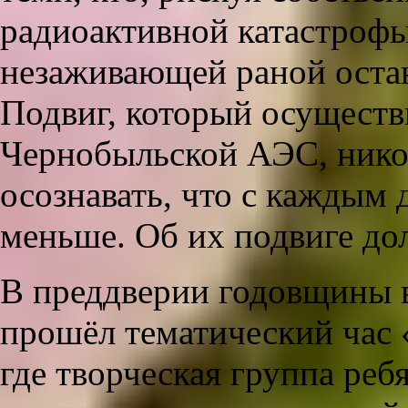
радиоактивной катастрофы
незаживающей раной остан
Подвиг, который осуществ
Чернобыльской АЭС, никог
осознавать, что с каждым 
меньше. Об их подвиге д
В преддверии годовщины 
прошёл тематический час
где творческая группа реб