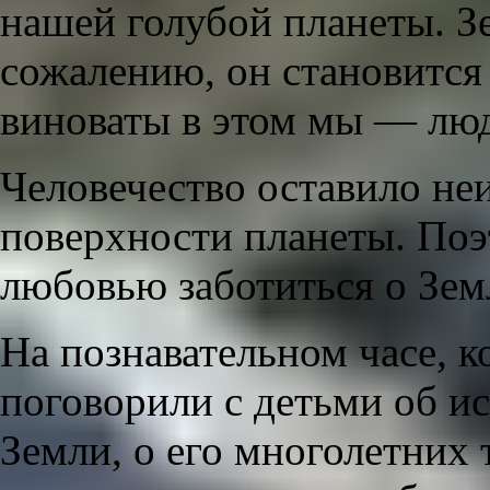
нашей голубой планеты. З
сожалению, он становится
виноваты в этом мы — лю
Человечество оставило не
поверхности планеты. Поэ
любовью заботиться о Зем
На познавательном часе, к
поговорили с детьми об 
Земли, о его многолетних 