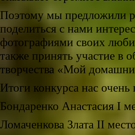
Поэтому мы предложили р
поделиться с нами интер
фотографиями своих люб
также принять участие в о
творчества «Мой домашни
Итоги конкурса нас очень 
Бондаренко Анастасия I м
Ломаченкова Злата II мест