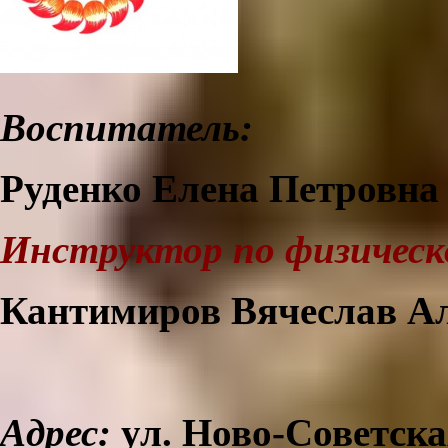
Воспитатель:
Руденко Елена Петровна
Инструктор по физическ
Кантимиров Вячеслав А
Адрес:
ул. Ново-Советская