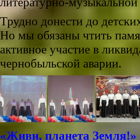
литературно‑музыкальной
Трудно донести до детски
Но мы обязаны чтить пам
активное участие в ликви
чернобыльской аварии.
«Живи, планета Земля!»