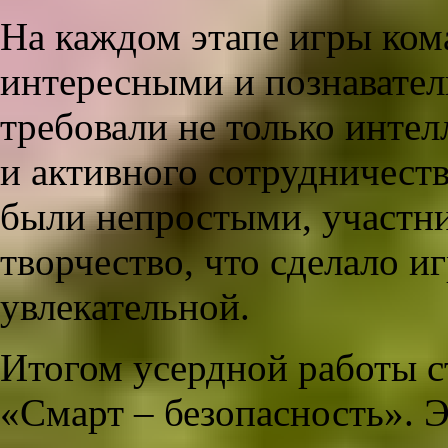
На каждом этапе игры ком
интересными и познавател
требовали не только инте
и активного сотрудничеств
были непростыми, участни
творчество, что сделало и
увлекательной.
Итогом усердной работы с
«Смарт – безопасность». 