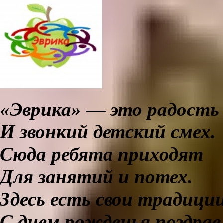
«
Эврика» — это радость
И звонкий детский смех.
Сюда ребята приходят
Для занятий и потех.
Здесь есть свои традици
С днем рожденья поздрав