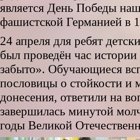
является День Победы наш
фашистской Германией в 1
24 апреля для ребят детс
был проведён час истории
забыто». Обучающиеся всп
пословицы о стойкости и 
донесения, ответили на в
завершилась минутой молч
годы Великой Отечествен