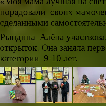
«Моя мама лучшая на свет
порадовали своих мамочек
сделанными самостоятель
Рындина Алёна участвова
открыток. Она заняла перв
категории 9-10 лет.