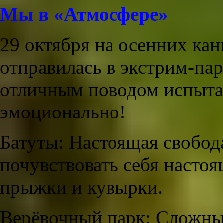
Мы в «Атмосфере»
29 октября на осенних ка
отправилась в экстрим-па
отличным поводом испытат
эмоционально!
Батуты: Настоящая свобода
почувствовать себя насто
прыжки и кувырки.
Верёвочный парк: Сложны