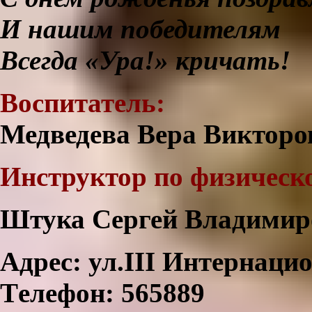
И нашим победителям
Всегда «Ура!» кричать!
Воспитатель:
Медведева Вера Викторо
Инструктор по физическо
Штука Сергей Владимир
Адрес: ул.III Интернацио
Тeлефон: 565889