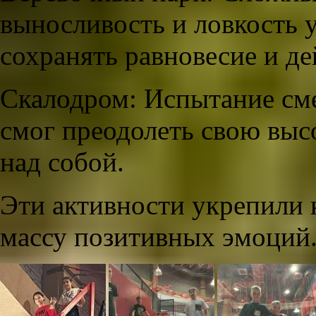
выносливость и ловкость 
сохранять равновесие и де
Скалодром: Испытание см
смог преодолеть свою выс
над собой.
Эти активности укрепили 
массу позитивных эмоций