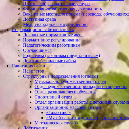
Платные образовательные услуги
Финансово-хозяйственная деятельность
Вакантные места для приема (перевода) обучающихс
Доступная среда
Международное сотрудничество
Информационная безопасность
Локальные нормативные акты
Нормативное регулирование
Педагогическим работникам
Обучающимся
Родителям (законным представителям)
Детские безопасные сайты
Навигация сайта
Навигатор
Структурные подразделения (отделы)
Музыкально-художественный отдел
Отдел художественно-прикладного творчества
Отдел развивающего обучения
Спортивный отдел
Отдел организации работы с детскими клубам
Организационно-массовый отдел
«Галактика»
«Музей развития детского движения в Б
Методическая служба
Достижения