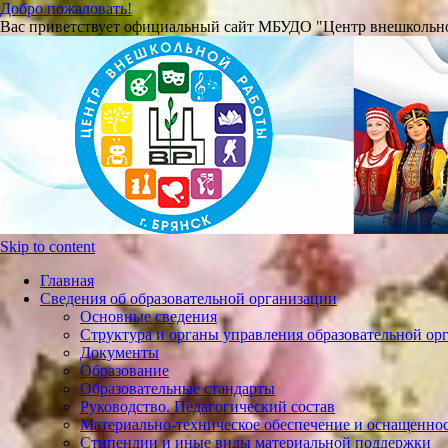
Добро пожаловать!
Вас приветствует официальный сайт МБУДО "Центр внешкольно
Skip to content
Главная
Сведения об образовательной организации
Основные сведения
Структура и органы управления образовательной ор
Документы
Образование
Образовательные стандарты
Руководство. Педагогический состав
Материально-техническое обеспечение и оснащеннос
Стипендии и иные виды материальной поддержки