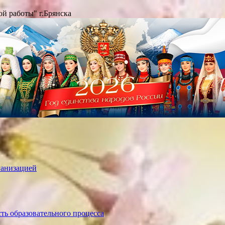
й работы" г.Брянска
ганизацией
ть образовательного процесса