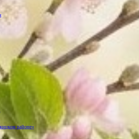
я
и
ежицком районе»