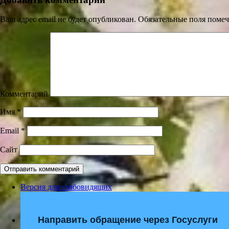
Ваш адрес email не будет опубликован.
Обязательные поля поме
Комментарий
Имя
*
Email
*
Сайт
Версия для слабовидящих
Направить обращение через Госуслуги