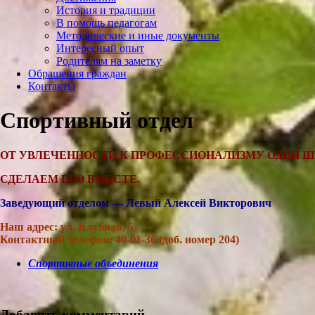
История и традиции
В помощь педагогам
Методические и иные документы
Интересный опыт
Родителям на заметку
Обращения граждан
Контакты
Спортивный отдел
ОТ УВЛЕЧЕННОСТИ К ПРОФЕССИОНАЛИЗМУ ОДИН Ш
СДЕЛАЕМ ЕГО ВМЕСТЕ.
Заведующий отделом — Левый Алексей Викторович
Наш адрес: ул. Клубная, 5
Контактный телефон: 40-01-36 (доб. номер 204)
Спортивные объединения
Добавить комментарий