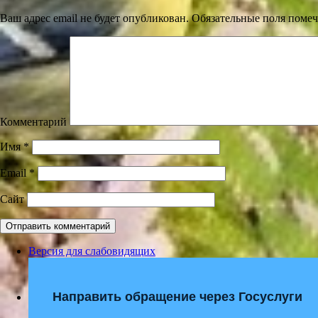
Ваш адрес email не будет опубликован.
Обязательные поля поме
Комментарий
Имя
*
Email
*
Сайт
Версия для слабовидящих
Направить обращение через Госуслуги