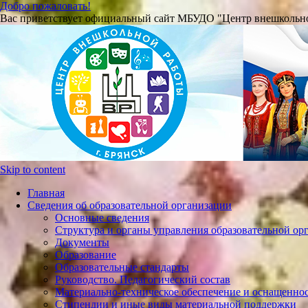
Добро пожаловать!
Вас приветствует официальный сайт МБУДО "Центр внешкольно
Skip to content
Главная
Сведения об образовательной организации
Основные сведения
Структура и органы управления образовательной ор
Документы
Образование
Образовательные стандарты
Руководство. Педагогический состав
Материально-техническое обеспечение и оснащеннос
Стипендии и иные виды материальной поддержки