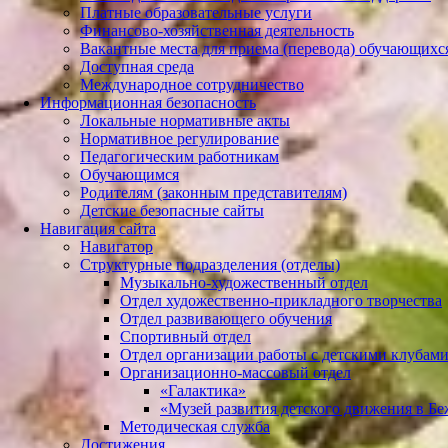
Платные образовательные услуги
Финансово-хозяйственная деятельность
Вакантные места для приема (перевода) обучающихс
Доступная среда
Международное сотрудничество
Информационная безопасность
Локальные нормативные акты
Нормативное регулирование
Педагогическим работникам
Обучающимся
Родителям (законным представителям)
Детские безопасные сайты
Навигация сайта
Навигатор
Структурные подразделения (отделы)
Музыкально-художественный отдел
Отдел художественно-прикладного творчества
Отдел развивающего обучения
Спортивный отдел
Отдел организации работы с детскими клубам
Организационно-массовый отдел
«Галактика»
«Музей развития детского движения в Б
Методическая служба
Достижения