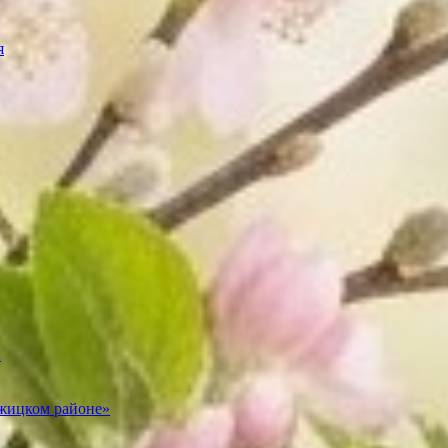
я
и
ежицком районе»