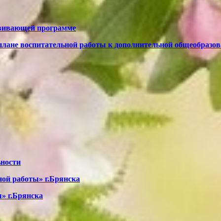
звивающей программе
 плане воспитательной работы к дополнительной общеобраз
ьности
ой работы» г.Брянска
» г.Брянска