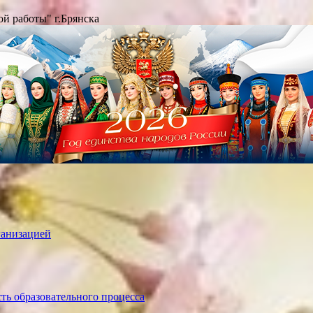
й работы" г.Брянска
ганизацией
ть образовательного процесса