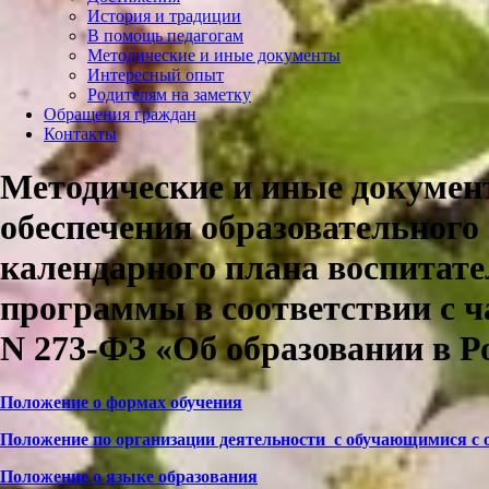
История и традиции
В помощь педагогам
Методические и иные документы
Интересный опыт
Родителям на заметку
Обращения граждан
Контакты
Методические и иные докумен
обеспечения образовательного
календарного плана воспитат
программы в соответствии с ча
N 273-ФЗ «Об образовании в Р
Положение о формах обучения
Положение по организации деятельности с обучающимися с
Положение о языке образования