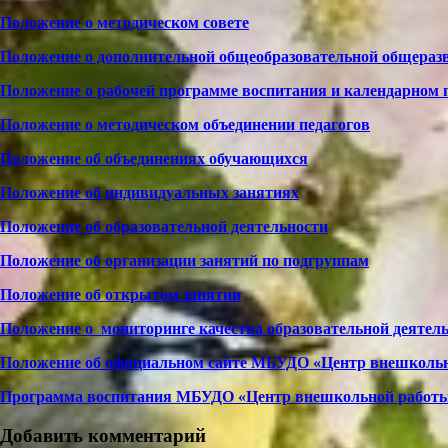
Положение о методическом совете
Положение о дополнительной общеобразовательной общера
Положение о рабочей программе воспитания и календарном
Положение о методическом объединении педагогов
Положение об объединениях обучающихся
Положение об индивидуальных занятиях
Положение об образовательной деятельности
Положение об организации занятий по подгруппам
Положение об открытом занятии
Положение о мониторинге качества образовательной деятел
Положение об официальном сайте МБУДО «Центр внешкольн
Программа воспитания МБУДО «Центр внешкольной работы
Добавить комментарий