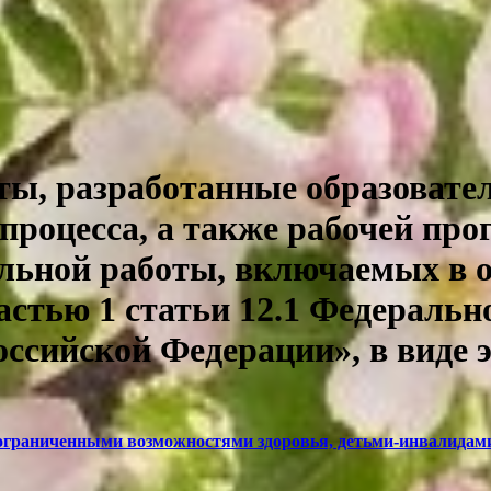
ты, разработанные образовате
 процесса, а также рабочей пр
ельной работы, включаемых в 
стью 1 статьи 12.1 Федеральног
оссийской Федерации», в виде 
 ограниченными возможностями здоровья, детьми-инвалидам