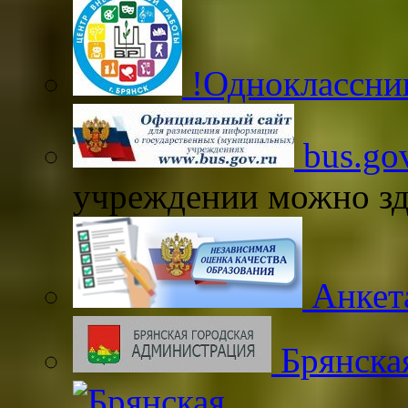
!Одноклассни
bus.gov
учреждении можно зд
Анкета
Брянска