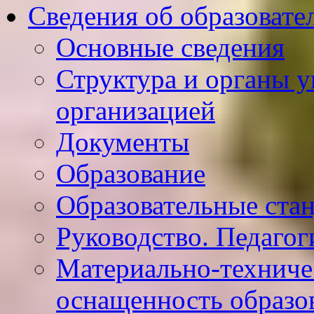
Сведения об образовате
Основные сведения
Структура и органы у
организацией
Документы
Образование
Образовательные ста
Руководство. Педагог
Материально-техниче
оснащенность образо