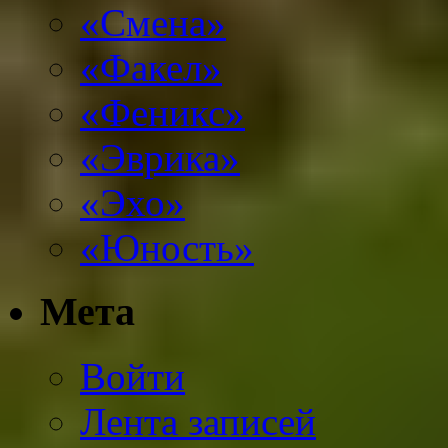
«Смена»
«Факел»
«Феникс»
«Эврика»
«Эхо»
«Юность»
Мета
Войти
Лента записей