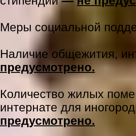
стипендий
—
не преду
Меры социальной подд
Наличие общежития, и
предусмотрено.
Количество жилых поме
интернате для иногоро
предусмотрено.