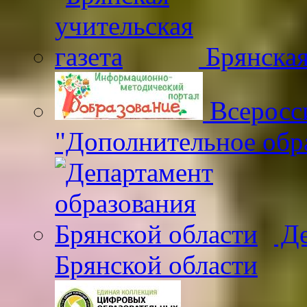
Брянская
Всеросс
"Дополнительное обр
Де
Брянской области