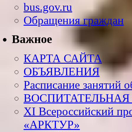
bus.gov.ru
Обращения граждан
Важное
КАРТА САЙТА
ОБЪЯВЛЕНИЯ
Расписание занятий 
ВОСПИТАТЕЛЬНАЯ 
XI Всероссийский пр
«АРКТУР»