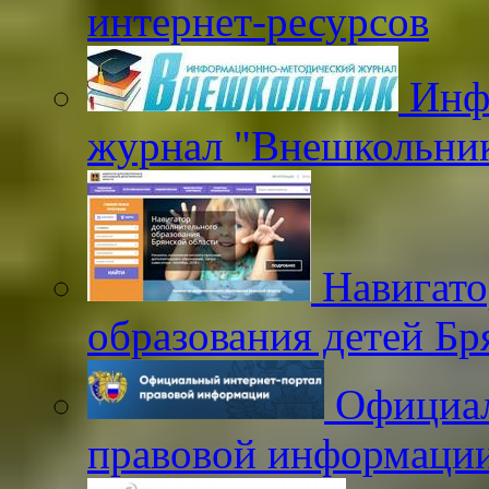
интернет-ресурсов
Инфо
журнал "Внешкольни
Навигато
образования детей Бр
Официал
правовой информаци