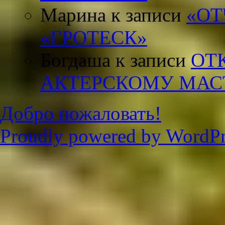
Марина
к записи
«ОТ
«ГРОТЕСК»
Богдаша
к записи
ОТ
АКТЕРСКОМУ МАС
Добро пожаловать!
Proudly powered by WordPr