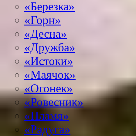
«Березка»
«Горн»
«Десна»
«Дружба»
«Истоки»
«Маячок»
«Огонек»
«Ровесник»
«Пламя»
«Радуга»